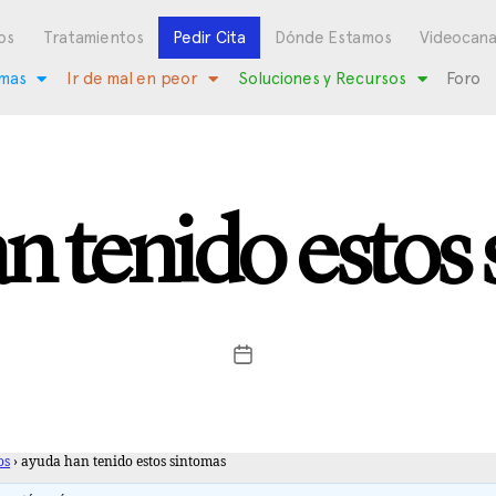
os
Tratamientos
Pedir Cita
Dónde Estamos
Videocana
mas
Ir de mal en peor
Soluciones y Recursos
Foro
n tenido estos
os
›
ayuda han tenido estos sintomas