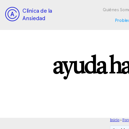
Clínica de la
Quiénes Som
Ansiedad
Proble
ayuda ha
Inicio
›
For