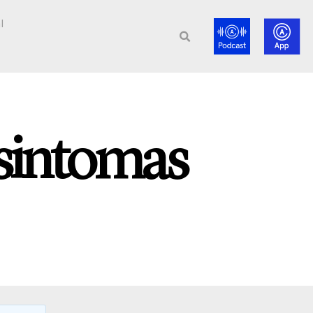
l
 sintomas