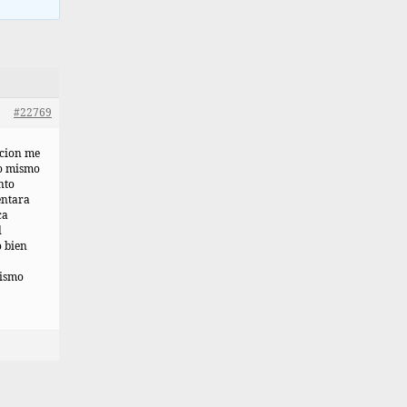
#22769
acion me
lo mismo
nto
entara
ca
l
o bien
mismo