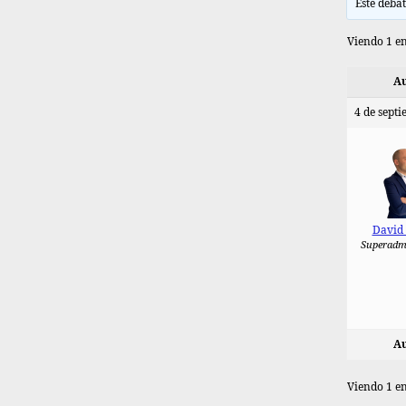
Este debat
Viendo 1 en
Au
4 de septi
David
Superadm
Au
Viendo 1 en