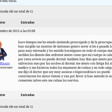
e está vacío.
trada (de un total de 1)
tor
Entradas
embre de 2013 a las 05:08
hace tiempos me he estado sintiendo preocupado y de la preocup
han surgido un monton de sintomas quiero saver si les a pasado 
paso muy estresado y he sentido hormigueos en todo el cuerpo sie
secibles los dientes den enfrente siento como que mi cuerpo se cal
por ratos aveces no puedo dormir tambien hay dias que siento po
 Pinazo
salivacion mas por las noches al dormir me siento con fatiga fui a
inistrador
medico y me hicieron todos los examenes de rutina y en todo salg
me dijo el doctor que soy muy ansioso e hipocondriaco no puedo
controlarme los sintos vienen y van por favor si han sentodo lo 
comenten talves esto me calma los nervios.
tor
Entradas
trada (de un total de 1)