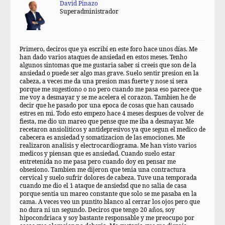
David Pinazo
Superadministrador
Primero, deciros que ya escribí en este foro hace unos días. Me
han dado varios ataques de ansiedad en estos meses. Tenho
algunos sintomas que me gustaria saber si creeis que son de la
ansiedad o puede ser algo mas grave. Suelo sentir presion en la
cabeza, a veces me da una presion mas fuerte y nose si sera
porque me sugestiono o no pero cuando me pasa eso parece que
me voy a desmayar y se me acelera el corazon. Tambien he de
decir que he pasado por una epoca de cosas que han causado
estres en mi. Todo esto empezo hace 4 meses despues de volver de
fiesta, me dio un mareo que pense que me iba a desmayar. Me
recetaron ansioliticos y antidepresivos ya que segun el medico de
cabecera es ansiedad y somatizacion de las emociones. Me
realizaron analisis y electrocardiograma. Me han visto varios
medicos y piensan que es ansiedad. Cuando suelo estar
entretenida no me pasa pero cuando doy en pensar me
obsesiono. Tambien me dijeron que tenia una contractura
cervical y suelo sufrir dolores de cabeza. Tuve una temporada
cuando me dio el 1 ataque de ansiedsd que no salia de casa
porque sentia un mareo constante que solo se me pasaba en la
cama. A veces veo un puntito blanco al cerrar los ojos pero que
no dura ni un segundo. Deciros que tengo 20 años, soy
hipocondriaca y soy bastante responsable y me preocupo por