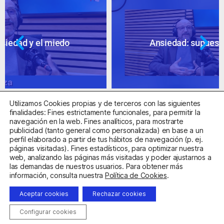
Ansiedad: supuestos cuestionables
Utilizamos Cookies propias y de terceros con las siguientes
finalidades: Fines estrictamente funcionales, para permitir la
navegación en la web. Fines analíticos, para mostrarte
publicidad (tanto general como personalizada) en base a un
perfil elaborado a partir de tus hábitos de navegación (p. ej.
Centro Sanitario Autorizado con el código E08737002
páginas visitadas). Fines estadísticos, para optimizar nuestra
web, analizando las páginas más visitadas y poder ajustarnos a
las demandas de nuestros usuarios. Para obtener más
Aviso Legal
Política de Privacidad
Política de Cookies
información, consulta nuestra
Política de Cookies
.
Condiciones Generales de Contratación
Aceptar cookies
Rechazar cookies
Clínica de la Ansiedad. Teléfonos:
932263020
y
918299392
.
Correo:
info@clinicadeansiedad.com
Configurar cookies