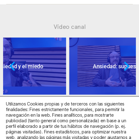
Vídeo canal
Ansiedad: supuestos cuestionables
Utilizamos Cookies propias y de terceros con las siguientes
finalidades: Fines estrictamente funcionales, para permitir la
navegación en la web. Fines analíticos, para mostrarte
publicidad (tanto general como personalizada) en base a un
perfil elaborado a partir de tus hábitos de navegación (p. ej.
Centro Sanitario Autorizado con el código E08737002
páginas visitadas). Fines estadísticos, para optimizar nuestra
web, analizando las páginas más visitadas y poder ajustarnos a