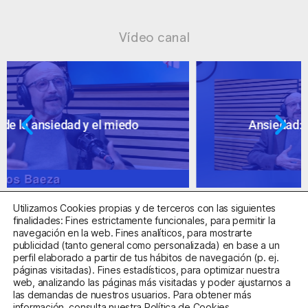
Vídeo canal
Ansiedad: supuestos cuestionables
Utilizamos Cookies propias y de terceros con las siguientes
finalidades: Fines estrictamente funcionales, para permitir la
navegación en la web. Fines analíticos, para mostrarte
publicidad (tanto general como personalizada) en base a un
perfil elaborado a partir de tus hábitos de navegación (p. ej.
Centro Sanitario Autorizado con el código E08737002
páginas visitadas). Fines estadísticos, para optimizar nuestra
web, analizando las páginas más visitadas y poder ajustarnos a
las demandas de nuestros usuarios. Para obtener más
Aviso Legal
Política de Privacidad
Política de Cookies
información, consulta nuestra
Política de Cookies
.