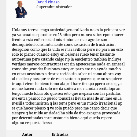
David Pinazo
Superadministrador
Hola soy teresa tengo ansiedad generalizada no es la primera vez
ya vancuatro episodios en28 años pero nunca sabes cpmp hacer
frente a esta enfermedad mis simtomas mas agudos son
desinquietud constantemente como se sacion de frustracion
decepcion como que la vida es maravillosa pero no para mi esto
solo lo pienso cuando estoy en bajones suelo tener bastante
autoestima pero cuando caigo np la emcientro tanbien incluye
vertigos mareos contracturas ect sin apetecerme nada en general
como sim grandes ilusiones estoy en paro eso no ayuda mucho
en otras ocasiones a desaparecido sin saber ni como ahora voy
al medico y aas que se de este trastorno parece que no se quiere
ir aqui viene lo bieno tomo alapril hace tiempo ppero creo q ya
no me hacen nada solo me da soñera me mandan escitalopran
tengo miedo fobia olo que sea esto que mepasa con las pastillas
me entra panico no puedo tomarlas llevan mas de un mes en la
mesilla todos insisten q las tome pero es un miedo irracional np
se que hacer pienso q yo sola puedo pero me canso decir que
sienpre q he tnido ansiedad ha sido de tipo exogena provocada
por determinadas corcunstancia bieno aqui quedo espero
alguna respuesta bessu
Autor
Entradas