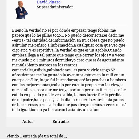
David Pinazo
Superadministrador
Bueno la verdad no sé por dónde empezar, tengo fobias, me
parece que lo he pillao todo… No puedo desconectar,es decir, me
«entra» tal cantidad de información en mi cabeza que no puedo
asimilar, me refiero a información,a cualquier cosa que veo,que
oigo,etcc. y es repetitiva, la verdad es que es un agobio.Cuando
empieza llega a tal punto que tengo que cerrar los ojos y a veces
me quedo 2 o 3 minutos dormido(yo creo que es de agotamiento
mental).Siento mareos en los centros
comerciales,asfixia,palpitaciones…es para vivirlo.tengo 52
años,siempre me ha gustado la aventura,estuve en la mili en un
cuerpo de élite, luego fui buceador,superé las pruebas a bombero
con las mejores notas,trabajo por cuenta propia con los riesgos
que conlleva, osea que me tengo por una persona fuerte, pero he
caíido en picado y no le veo salida, lo mas fuerte fue la pérdida
de mi padre,hace poco y cada dia lo recuerdo.Antes tenía ganas
de hacer cosas,pero cada dia que pasa tengo menos,a veces me dá
todo igual,bueno ya he cascao bastante. un saludo
Autor
Entradas
Viendo 1 entrada (de un total de 1)