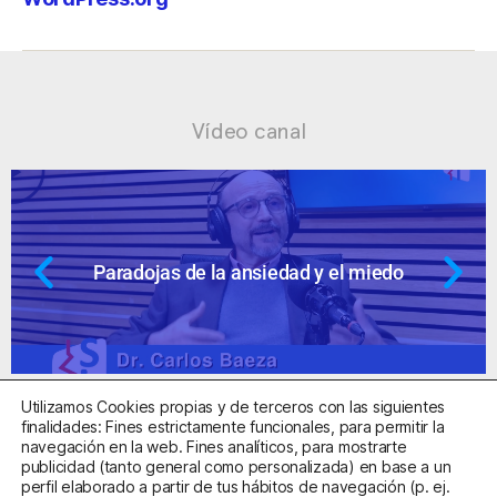
Vídeo canal
aradojas de la ansiedad y el miedo
An
Utilizamos Cookies propias y de terceros con las siguientes
finalidades: Fines estrictamente funcionales, para permitir la
navegación en la web. Fines analíticos, para mostrarte
publicidad (tanto general como personalizada) en base a un
perfil elaborado a partir de tus hábitos de navegación (p. ej.
Centro Sanitario Autorizado con el código E08737002