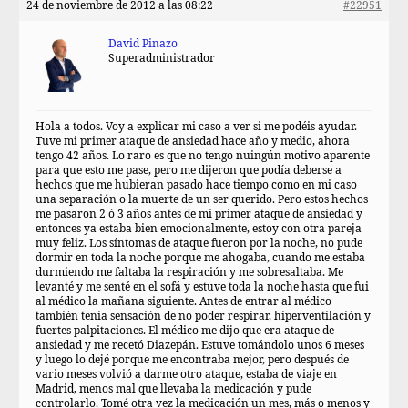
24 de noviembre de 2012 a las 08:22
#22951
David Pinazo
Superadministrador
Hola a todos. Voy a explicar mi caso a ver si me podéis ayudar.
Tuve mi primer ataque de ansiedad hace año y medio, ahora
tengo 42 años. Lo raro es que no tengo nuingún motivo aparente
para que esto me pase, pero me dijeron que podía deberse a
hechos que me hubieran pasado hace tiempo como en mi caso
una separación o la muerte de un ser querido. Pero estos hechos
me pasaron 2 ó 3 años antes de mi primer ataque de ansiedad y
entonces ya estaba bien emocionalmente, estoy con otra pareja
muy feliz. Los síntomas de ataque fueron por la noche, no pude
dormir en toda la noche porque me ahogaba, cuando me estaba
durmiendo me faltaba la respiración y me sobresaltaba. Me
levanté y me senté en el sofá y estuve toda la noche hasta que fui
al médico la mañana siguiente. Antes de entrar al médico
también tenia sensación de no poder respirar, hiperventilación y
fuertes palpitaciones. El médico me dijo que era ataque de
ansiedad y me recetó Diazepán. Estuve tomándolo unos 6 meses
y luego lo dejé porque me encontraba mejor, pero después de
vario meses volvió a darme otro ataque, estaba de viaje en
Madrid, menos mal que llevaba la medicación y pude
controlarlo. Tomé otra vez la medicación un mes, más o menos y