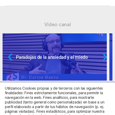
Vídeo canal
Ansiedad: supuestos cuestionables
Utilizamos Cookies propias y de terceros con las siguientes
finalidades: Fines estrictamente funcionales, para permitir la
navegación en la web. Fines analíticos, para mostrarte
publicidad (tanto general como personalizada) en base a un
perfil elaborado a partir de tus hábitos de navegación (p. ej.
Centro Sanitario Autorizado con el código E08737002
páginas visitadas). Fines estadísticos, para optimizar nuestra