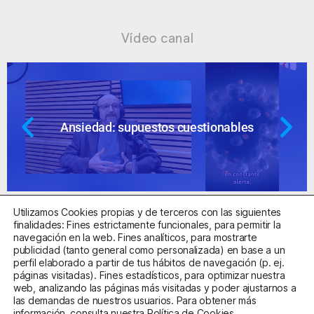
Vídeo canal
Ansiedad: supuestos cuestionables
Utilizamos Cookies propias y de terceros con las siguientes
finalidades: Fines estrictamente funcionales, para permitir la
navegación en la web. Fines analíticos, para mostrarte
publicidad (tanto general como personalizada) en base a un
perfil elaborado a partir de tus hábitos de navegación (p. ej.
Centro Sanitario Autorizado con el código E08737002
páginas visitadas). Fines estadísticos, para optimizar nuestra
web, analizando las páginas más visitadas y poder ajustarnos a
las demandas de nuestros usuarios. Para obtener más
Aviso Legal
Política de Privacidad
Política de Cookies
información, consulta nuestra
Política de Cookies
.