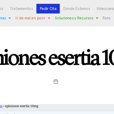
os
Tratamientos
Pedir Cita
Dónde Estamos
Videocana
mas
Ir de mal en peor
Soluciones y Recursos
Foro
niones esertia 
os
›
opiniones esertia 10mg