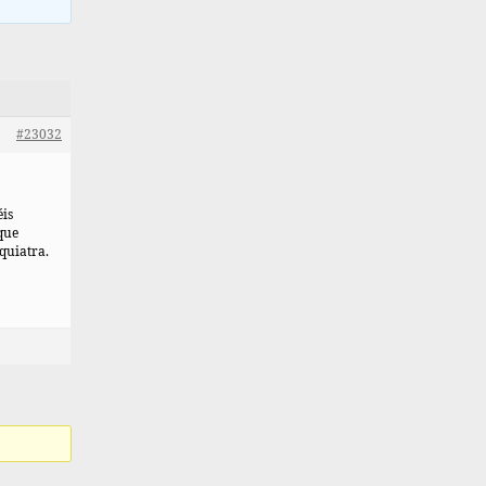
#23032
éis
que
quiatra.