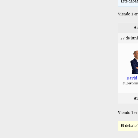
Este debat
Viendo 1 en
Au
27 de juni
David
Superadm
Au
Viendo 1 en
El debate