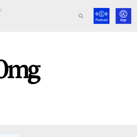
l
10mg