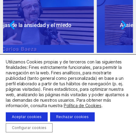
Ansiedad: supuestos cuestionables
Utilizamos Cookies propias y de terceros con las siguientes
finalidades: Fines estrictamente funcionales, para permitir la
navegación en la web. Fines analíticos, para mostrarte
publicidad (tanto general como personalizada) en base a un
perfil elaborado a partir de tus hábitos de navegación (p. ej.
Centro Sanitario Autorizado con el código E08737002
páginas visitadas). Fines estadísticos, para optimizar nuestra
web, analizando las páginas más visitadas y poder ajustarnos a
las demandas de nuestros usuarios. Para obtener más
Aviso Legal
Política de Privacidad
Política de Cookies
información, consulta nuestra
Política de Cookies
.
Condiciones Generales de Contratación
Aceptar cookies
Rechazar cookies
Clínica de la Ansiedad. Teléfonos:
932263020
y
918299392
.
Correo:
info@clinicadeansiedad.com
Configurar cookies