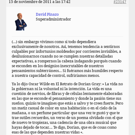
13 de noviembre de 2011 a las 17:42
#23147
David Pinazo
Superadministrador
(…) sin embargo vivimos como si todo dependiera
exclusivamente de nosotros. Así, tenemos tendencia a sentirnos
culpables por infortunios moldeados por corrientes invisibles, a
desilusionarnos cuando no se cumplen nuestras detalladas
expectativas, a rompernos la cabeza indagando porqués cuando
se esconden en los designios inescrutables de nuestros
pensamientos subterráneos… Si fuéramos más humildes respecto
a nuestra capacidad de control, sufriríamos menos.
Ya lo dijo Oscar Wilde en El Retrato de Dorian Gray: » La vida no
la gobiernan ni la voluntad ni la intención. La vida es una
cuestión de nervios, de fibras y de células lentamente elaboradas
en las que se esconde el pensamiento y donde la pasión tiene sus
sueños. quizás te imagines que estás a salvo y te crees fuerte. Pero
un matiz casual de color en una habitación o en el cielo de la
mañana, o un perfume particular que una vez te gustó y que te
trae sutiles recuerdos, un verso de un poema olvidado con el que
de nuevo te tropiezas, una cadencia de una obra musical que
hayas dejado de tocar…. Te digo, Dorian, que es de cosas como
esas de las que dependen nuestras vidas «.