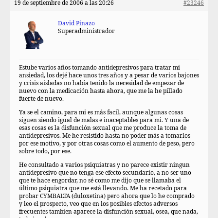
19 de septiembre de 2006 a las 20:26
#23246
David Pinazo
Superadministrador
Estube varios años tomando antidepresivos para tratar mi
ansiedad, los dejé hace unos tres años y a pesar de varios bajones
y crisis aisladas no había tenido la necesidad de empezar de
nuevo con la medicación hasta ahora, que me la he pillado
fuerte de nuevo.
Ya se el camino, para mi es más facil, aunque algunas cosas
siguen siendo igual de malas e inaceptables para mi. Y una de
esas cosas es la disfunción sexual que me produce la toma de
antidepresivos. Me he resistido hasta no poder más a tomarlos
por ese motivo, y por otras cosas como el aumento de peso, pero
sobre todo, por ese.
He consultado a varios psiquiatras y no parece existir ningun
antidepresivo que no tenga ese efecto secundario, a no ser uno
que te hace engordar, no sé como me dijo que se llamaba el
último psiquiatra que me está llevando. Me ha recetado para
probar CYMBALTA (duloxetina) pero ahora que lo he comprado
y leo el prospecto, veo que en los posibles efectos adversos
frecuentes tambien aparece la disfunción sexual, osea, que nada,