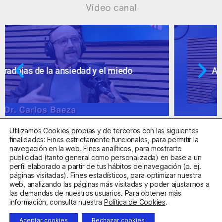
Vídeo canal
Ansiedad: supuestos cuestionables
Utilizamos Cookies propias y de terceros con las siguientes
finalidades: Fines estrictamente funcionales, para permitir la
navegación en la web. Fines analíticos, para mostrarte
publicidad (tanto general como personalizada) en base a un
perfil elaborado a partir de tus hábitos de navegación (p. ej.
Centro Sanitario Autorizado con el código E08737002
páginas visitadas). Fines estadísticos, para optimizar nuestra
web, analizando las páginas más visitadas y poder ajustarnos a
las demandas de nuestros usuarios. Para obtener más
Aviso Legal
Política de Privacidad
Política de Cookies
información, consulta nuestra
Política de Cookies
.
Condiciones Generales de Contratación
Aceptar cookies
Rechazar cookies