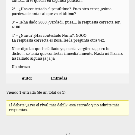
tanto…. tú te quedas en segunda posición.
2ª – ¿Has contestado el penúltimo?. Pues otro error, ¿cómo
puedes adelantar al que va el último?
3ª – Te ha dado 5000 ¿verdad?, pues…. la respuesta correcta son
4100
4ª – ¿Nunu? ¿Has contestado Nunu?. NOOO
La respuesta correcta es Rosa, lee la pregunta otra vez.
Ni os digo las que he fallado yo, me da vergüenza, pero lo
dicho…. se tenia que contestar inmediatamente. Hasta mi Pizarro
ha fallado alguna ja ja ja
Un abrazo
Autor
Entradas
Viendo 1 entrada (de un total de 1)
El debate ‘¿Eres el rival más debil?’ está cerrado y no admite más
respuestas.