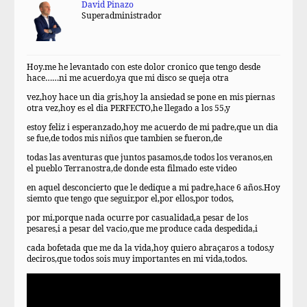
David Pinazo
Superadministrador
Hoy.me he levantado con este dolor cronico que tengo desde
hace……ni me acuerdo,ya que mi disco se queja otra
vez,hoy hace un dia gris,hoy la ansiedad se pone en mis piernas
otra vez,hoy es el dia PERFECTO,he llegado a los 55,y
estoy feliz i esperanzado,hoy me acuerdo de mi padre,que un dia
se fue,de todos mis niños que tambien se fueron,de
todas las aventuras que juntos pasamos,de todos los veranos,en
el pueblo Terranostra,de donde esta filmado este video
en aquel desconcierto que le dedique a mi padre,hace 6 años.Hoy
siemto que tengo que seguir,por el,por ellos,por todos,
por mi,porque nada ocurre por casualidad,a pesar de los
pesares,i a pesar del vacio,que me produce cada despedida,i
cada bofetada que me da la vida,hoy quiero abraçaros a todos,y
deciros,que todos sois muy importantes en mi vida,todos.