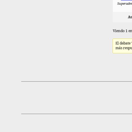
Superadm
Au
Viendo 1 en
El debate
más respu