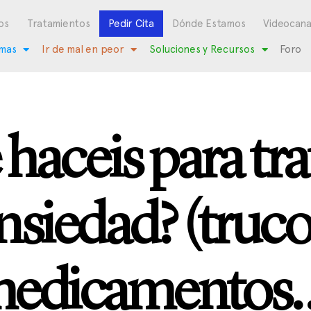
os
Tratamientos
Pedir Cita
Dónde Estamos
Videocana
mas
Ir de mal en peor
Soluciones y Recursos
Foro
haceis para trat
nsiedad? (truco
edicamentos