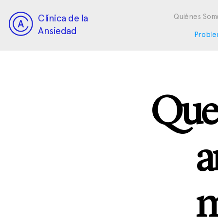
Clínica de la
Quiénes Som
Ansiedad
Proble
Que 
a
m