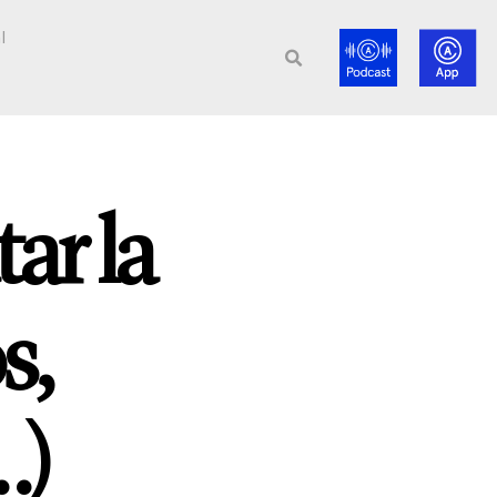
l
ar la
s,
…)