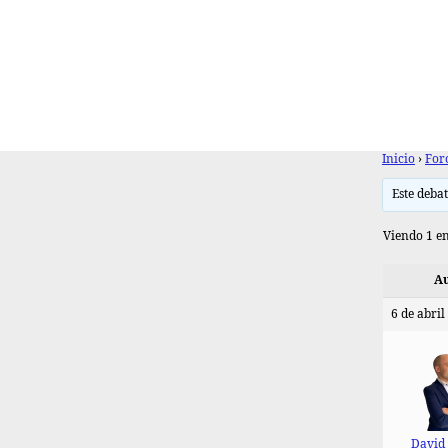
Inicio
›
For
Este debat
Viendo 1 en
Au
6 de abril
David