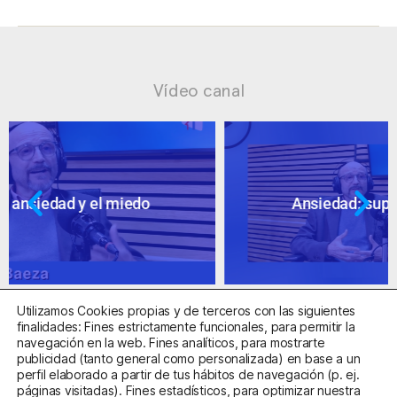
Vídeo canal
Ansiedad: supuestos cuestionables
Utilizamos Cookies propias y de terceros con las siguientes
finalidades: Fines estrictamente funcionales, para permitir la
navegación en la web. Fines analíticos, para mostrarte
publicidad (tanto general como personalizada) en base a un
perfil elaborado a partir de tus hábitos de navegación (p. ej.
Centro Sanitario Autorizado con el código E08737002
páginas visitadas). Fines estadísticos, para optimizar nuestra