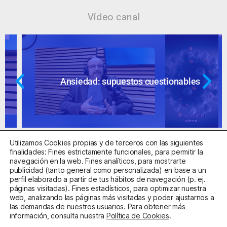
Vídeo canal
Ansiedad: supuestos cuestionables
Utilizamos Cookies propias y de terceros con las siguientes
finalidades: Fines estrictamente funcionales, para permitir la
navegación en la web. Fines analíticos, para mostrarte
publicidad (tanto general como personalizada) en base a un
perfil elaborado a partir de tus hábitos de navegación (p. ej.
Centro Sanitario Autorizado con el código E08737002
páginas visitadas). Fines estadísticos, para optimizar nuestra
web, analizando las páginas más visitadas y poder ajustarnos a
las demandas de nuestros usuarios. Para obtener más
Aviso Legal
Política de Privacidad
Política de Cookies
información, consulta nuestra
Política de Cookies
.
Condiciones Generales de Contratación