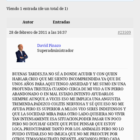
Viendo 1 entrada (de un total de 1)
Autor
Entradas
28 de febrero de 2011 a las 16:37
#23509
David Pinazo
Superadministrador
BUENAS TARDES,YA NO SÉ A DONDE ACUDIR Y CON QUIEN
HABLAR.CREO QUE ME SIENTO INCOMPRENDIDA YA QUE DE
UNOS AÑOS PARA AQUI TENGO ANSIEDAD Y ME SUMO EN UNA
PROFUNDA TRISTEZA CUANDO CERCA DE MI VEO A UN PERRO
ABANDONADO O EN MAL ESTADO.INTENTO AYUDARLOS
SIEMPRE AUNQUE A VECES ESO ME IMPLICA UNA ANGUSTIA
TREMENDA.PADEZCO COLITIS NERVIOSA Y SÉ QUE ESO NO ME
AYUDA PERO ES SUPERIOR A MI.LOS VEO SERES INDEFENSOS Y
QUE LA SOCIEDAD MIRA PARA OTRO LADO.QUISIERA NO VIVIR
TAN INTENSAMENTE ESA SITUACION,PODER PASAR UN POCO
PERO NO DOY.HAY GENTE QUE PUDE PENSAR QUE ESTOY
LOCA..PREOCUPARME TANTO POR LOS ANIMALES PERO NO LO
PUEDO EVITAR,ESO NO IMLICA QUE NO ME PREOCUPE POR
OTROS TEMAS(MALTRATO INFANTIL,ANCIANOS) PERO CADA