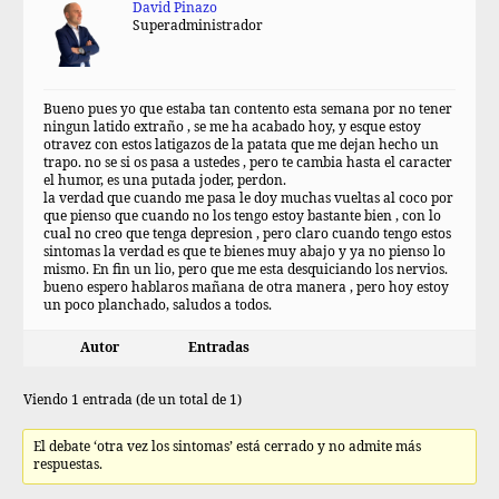
David Pinazo
Superadministrador
Bueno pues yo que estaba tan contento esta semana por no tener
ningun latido extraño , se me ha acabado hoy, y esque estoy
otravez con estos latigazos de la patata que me dejan hecho un
trapo. no se si os pasa a ustedes , pero te cambia hasta el caracter
el humor, es una putada joder, perdon.
la verdad que cuando me pasa le doy muchas vueltas al coco por
que pienso que cuando no los tengo estoy bastante bien , con lo
cual no creo que tenga depresion , pero claro cuando tengo estos
sintomas la verdad es que te bienes muy abajo y ya no pienso lo
mismo. En fin un lio, pero que me esta desquiciando los nervios.
bueno espero hablaros mañana de otra manera , pero hoy estoy
un poco planchado, saludos a todos.
Autor
Entradas
Viendo 1 entrada (de un total de 1)
El debate ‘otra vez los sintomas’ está cerrado y no admite más
respuestas.