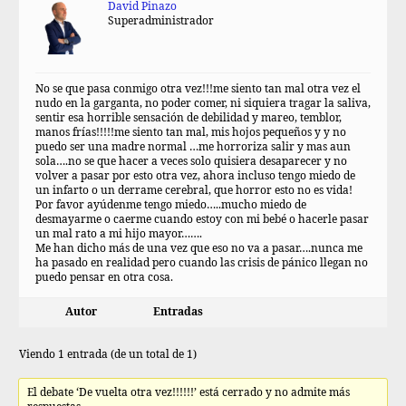
David Pinazo
Superadministrador
No se que pasa conmigo otra vez!!!me siento tan mal otra vez el
nudo en la garganta, no poder comer, ni siquiera tragar la saliva,
sentir esa horrible sensación de debilidad y mareo, temblor,
manos frías!!!!!me siento tan mal, mis hojos pequeños y y no
puedo ser una madre normal …me horroriza salir y mas aun
sola….no se que hacer a veces solo quisiera desaparecer y no
volver a pasar por esto otra vez, ahora incluso tengo miedo de
un infarto o un derrame cerebral, que horror esto no es vida!
Por favor ayúdenme tengo miedo…..mucho miedo de
desmayarme o caerme cuando estoy con mi bebé o hacerle pasar
un mal rato a mi hijo mayor…….
Me han dicho más de una vez que eso no va a pasar….nunca me
ha pasado en realidad pero cuando las crisis de pánico llegan no
puedo pensar en otra cosa.
Autor
Entradas
Viendo 1 entrada (de un total de 1)
El debate ‘De vuelta otra vez!!!!!!’ está cerrado y no admite más