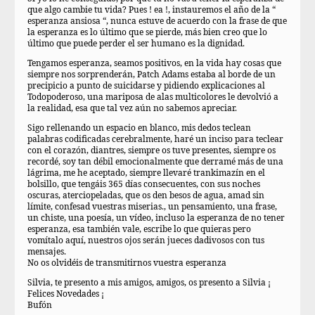
que algo cambie tu vida? Pues ! ea !, instauremos el año de la “
esperanza ansiosa “, nunca estuve de acuerdo con la frase de que
la esperanza es lo último que se pierde, más bien creo que lo
último que puede perder el ser humano es la dignidad.
Tengamos esperanza, seamos positivos, en la vida hay cosas que
siempre nos sorprenderán, Patch Adams estaba al borde de un
precipicio a punto de suicidarse y pidiendo explicaciones al
Todopoderoso, una mariposa de alas multicolores le devolvió a
la realidad, esa que tal vez aún no sabemos apreciar.
Sigo rellenando un espacio en blanco, mis dedos teclean
palabras codificadas cerebralmente, haré un inciso para teclear
con el corazón, diantres, siempre os tuve presentes, siempre os
recordé, soy tan débil emocionalmente que derramé más de una
lágrima, me he aceptado, siempre llevaré trankimazín en el
bolsillo, que tengáis 365 días consecuentes, con sus noches
oscuras, aterciopeladas, que os den besos de agua, amad sin
límite, confesad vuestras miserias., un pensamiento, una frase,
un chiste, una poesía, un vídeo, incluso la esperanza de no tener
esperanza, esa también vale, escribe lo que quieras pero
vomítalo aquí, nuestros ojos serán jueces dadivosos con tus
mensajes.
No os olvidéis de transmitirnos vuestra esperanza
Silvia, te presento a mis amigos, amigos, os presento a Silvia ¡
Felices Novedades ¡
Bufón