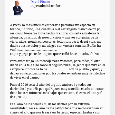
David Pinazo
Superadministrador
A veces, lo más difícil es empezar a profanar un espacio en
blanco, un folio, una cuartilla o el rectángulo blanco de mi pc,
sea como fuere, ya lo he hecho, y ahora, con esta estrategia tan
absurda, os saludo de nuevo, viejos y nuevos compañeros de
viaje, nicks, nombres, personas, todos sois parte de mi vida, me
duele vuestro dolor y me alegro con vuestra sonrisa, Bufón ha
vuelto……………………………………..
Copio y pego parte de un post que escribí hace un año, ahí va :
Pero antes tengo un mensaje para vosotros, para todos, el otro
día vi en la tele algo sobre el orgullo rural, la gente que vive en el
campo reivindicaba lo de……………………..soy de pueblo y qué?, y
daban sus explicaciones por las cuales se sentían muy satisfechos
de vivir en el campo.
Pues el 2010 será el año del orgullo ansioso ( y todos sus
derivados ) y sabéis por qué?, pues muy sencillo, el año entrante
tiene los tres números más bajos que existen, el cero, el uno y el
dos ( 2010 ).
Es el año de los débiles, sí, de los débiles por su extrema
sensibilidad, será el año de los patitos feos que se convertirán en
cisnes, el año que nos traerá un bálsamo especial, bastará con