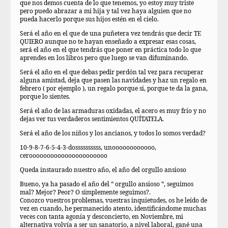
que nos demos cuenta de lo que tenemos, yo estoy muy triste
pero puedo abrazar a mi hija y tal vez haya alguien que no
pueda hacerlo porque sus hijos estén en el cielo.
Será el año en el que de una puñetera vez tendrás que decir TE
QUIERO aunque no te hayan enseñado a expresar esas cosas,
será el año en el que tendrás que poner en práctica todo lo que
aprendes en los libros pero que luego se van difuminando.
Será el año en el que debas pedir perdón tal vez para recuperar
alguna amistad, deja que pasen las navidades y haz un regalo en
febrero ( por ejemplo ), un regalo porque si, porque te da la gana,
porque lo sientes.
Será el año de las armaduras oxidadas, el acero es muy frío y no
dejas ver tus verdaderos sentimientos QUÍTATELA.
Será el año de los niños y los ancianos, y todos lo somos verdad?
10-9-8-7-6-5-4-3-dossssssssss, unoooooooooooo,
ceroooooooooooooooooooooo
Queda instaurado nuestro año, el año del orgullo ansioso
Bueno, ya ha pasado el año del “ orgullo ansioso “, seguimos
mal? Mejor? Peor? O simplemente seguimos?.
Conozco vuestros problemas, vuestras inquietudes, os he leído de
vez en cuando, he permanecido atento, identificándome muchas
veces con tanta agonía y desconcierto, en Noviembre, mi
alternativa volvía a ser un sanatorio, a nivel laboral, gané una