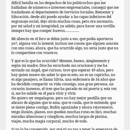
difícil batalla en los despachos de los politicuchos que me
hablaban de números e intereses empresariales, conseguí que me
trasladasen al departamento de Servicios Sociales, Bienestar y
Educación, desde ahí puedo ayudar a las capas inferiores del
engranaje social, dejo atrás muchas cosas, pero era necesario,
por mi salud y mi integridad, ya sabéis, para hacer una tortilla
siempre hay que romper huevos……………
Mi silencio en el foro se debía justo a eso, qué podía aportaros
yo?, alguna vez lo intenté, incluso me consta que alguien sonreía
con mis cosas, ahora, que ha ocurrido algo, no sería justo que no
lo compartiese con vosotros.
Y qué es lo que ha ocurrido? Mmmm, bueno, simplemente y
según mi madre, Dios ha escuchado sus oraciones y me ha
enviado un ángel, qué curioso, tuve que esperar 49 años, pero
hay quien muere sin saber lo que es esto, no es un capricho, no
es algo pasajero, se llama Silvia, una enfermera de 34 años que
ha decidido compartir su vida conmigo, una gran persona, un
corazón inmenso, el tren que ha parado en mi puerta y, esta vez
sí, me he subido en él para vivir y vivir.
No quiero ser empalagoso, pero no hay mejor pastilla que un
abrazo de alguien que te ama, que te cuida, que te entiende, que
se siente plena contigo, Bufón agonizaba y ahora rejuveneció,
tengo ilusión, planes, nos quedan muchas rutas en bici, muchas
miradas silenciosas y cómplices, muchos largos de piscina,
viajes, mucha magia corporal, mucho de todo.
Si yo lo he conseguido, por qué tú no vas a tener la esperanza de