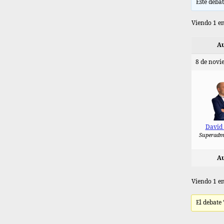
Este debat
Viendo 1 en
Au
8 de novi
David
Superadm
Au
Viendo 1 en
El debate