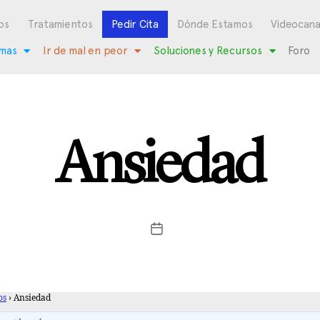
os
Tratamientos
Pedir Cita
Dónde Estamos
Videocana
mas
Ir de mal en peor
Soluciones y Recursos
Foro
Ansiedad
os
›
Ansiedad