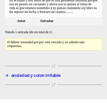
no se habla y hay datos de que es una pandemia mundial porque
nos an puesto un caramelo y ahora nos lo quitan el ritmo de
vida al que estamos sometidos y yo pienso realmente soy libre en
fin seguire mi lucha y buscare mi camino………
Autor
Entradas
Viendo 1 entrada (de un total de 1)
El debate ‘ansiedad porque’ está cerrado y no admite más
respuestas.
→
ansiedad y colon irritable