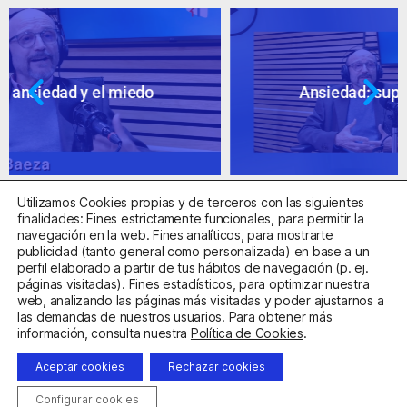
Ansiedad: supuestos cuestionables
Utilizamos Cookies propias y de terceros con las siguientes
finalidades: Fines estrictamente funcionales, para permitir la
navegación en la web. Fines analíticos, para mostrarte
publicidad (tanto general como personalizada) en base a un
perfil elaborado a partir de tus hábitos de navegación (p. ej.
Centro Sanitario Autorizado con el código E08737002
páginas visitadas). Fines estadísticos, para optimizar nuestra
web, analizando las páginas más visitadas y poder ajustarnos a
las demandas de nuestros usuarios. Para obtener más
Aviso Legal
Política de Privacidad
Política de Cookies
información, consulta nuestra
Política de Cookies
.
Condiciones Generales de Contratación
Aceptar cookies
Rechazar cookies
Clínica de la Ansiedad. Teléfonos:
932263020
y
918299392
.
Correo:
info@clinicadeansiedad.com
Configurar cookies