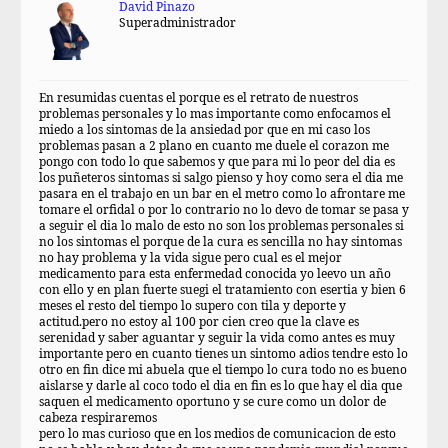
David Pinazo
Superadministrador
En resumidas cuentas el porque es el retrato de nuestros
problemas personales y lo mas importante como enfocamos el
miedo a los sintomas de la ansiedad por que en mi caso los
problemas pasan a 2 plano en cuanto me duele el corazon me
pongo con todo lo que sabemos y que para mi lo peor del dia es
los puñeteros sintomas si salgo pienso y hoy como sera el dia me
pasara en el trabajo en un bar en el metro como lo afrontare me
tomare el orfidal o por lo contrario no lo devo de tomar se pasa y
a seguir el dia lo malo de esto no son los problemas personales si
no los sintomas el porque de la cura es sencilla no hay sintomas
no hay problema y la vida sigue pero cual es el mejor
medicamento para esta enfermedad conocida yo leevo un año
con ello y en plan fuerte suegi el tratamiento con esertia y bien 6
meses el resto del tiempo lo supero con tila y deporte y
actitud.pero no estoy al 100 por cien creo que la clave es
serenidad y saber aguantar y seguir la vida como antes es muy
importante pero en cuanto tienes un sintomo adios tendre esto lo
otro en fin dice mi abuela que el tiempo lo cura todo no es bueno
aislarse y darle al coco todo el dia en fin es lo que hay el dia que
saquen el medicamento oportuno y se cure como un dolor de
cabeza respiraremos
pero lo mas curioso que en los medios de comunicacion de esto