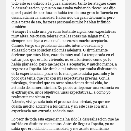
todo esto era debido a la pura ansiedad, tanto los ataques como
la desrealizacion, y que no me estaba volviendo “loca”. Me dijo
que el pastel de marihuana había tenido una gran influencia en
desencadenar la ansiedad, habia sido un gran detonante, pero
que a parte de eso, factores personales mios habían influido
también:
-Siempre he sido una persona bastante rígida, con expectativas
muy altas. Me cuesta tolerar que las cosas me salgan mal, y
siempre me niego a estar mal, me cuesta mucho aceptarlo.
Cuando tengo un problema delante, intento evadirme y
aplazarlo para solucionarlo más adelante. O simplemente
decirme que estoy bien, cuando estoy mal. La temporada en el
extranjero que estaba viviendo, no estaba siendo como yo lo
había planeado, pero me negaba a aceptarlo, y mucho menos, a
regresar a España. Me decía a mi misma que estaba disfrutando
de la experiencia, a pesar de lo mal que lo estaba pasando y lo
poco que tenía que ver con mis expectativas previas. Con la
psicóloga, descubrí que en otras situaciones de mi vida, he
actuado de manera similar. No puedo anteponar una estancia en
el extranjero, unos objetivos, unas expectativas,.. a como yo
realmente me siento yo.
Además, vivi yo sola todo el proceso de ansiedad, ya que me
cuesta mucho abrirme a los demás, y en este caso con una
experiencia tan extraña, todavia más.
Lo peor de toda esta experiencia ha sido la desrealizacion que he
sufrido en distintos momentos. Antes de llegar a España, yo no
sabía que era debido a la ansiedad, y me asuste muchisimo