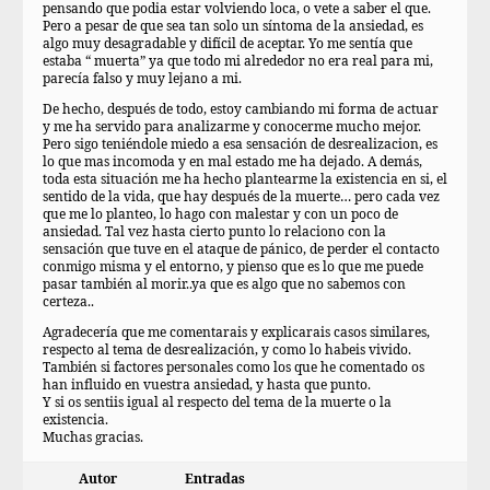
pensando que podia estar volviendo loca, o vete a saber el que.
Pero a pesar de que sea tan solo un síntoma de la ansiedad, es
algo muy desagradable y difícil de aceptar. Yo me sentía que
estaba “ muerta” ya que todo mi alrededor no era real para mi,
parecía falso y muy lejano a mi.
De hecho, después de todo, estoy cambiando mi forma de actuar
y me ha servido para analizarme y conocerme mucho mejor.
Pero sigo teniéndole miedo a esa sensación de desrealizacion, es
lo que mas incomoda y en mal estado me ha dejado. A demás,
toda esta situación me ha hecho plantearme la existencia en si, el
sentido de la vida, que hay después de la muerte… pero cada vez
que me lo planteo, lo hago con malestar y con un poco de
ansiedad. Tal vez hasta cierto punto lo relaciono con la
sensación que tuve en el ataque de pánico, de perder el contacto
conmigo misma y el entorno, y pienso que es lo que me puede
pasar también al morir..ya que es algo que no sabemos con
certeza..
Agradecería que me comentarais y explicarais casos similares,
respecto al tema de desrealización, y como lo habeis vivido.
También si factores personales como los que he comentado os
han influido en vuestra ansiedad, y hasta que punto.
Y si os sentiis igual al respecto del tema de la muerte o la
existencia.
Muchas gracias.
Autor
Entradas