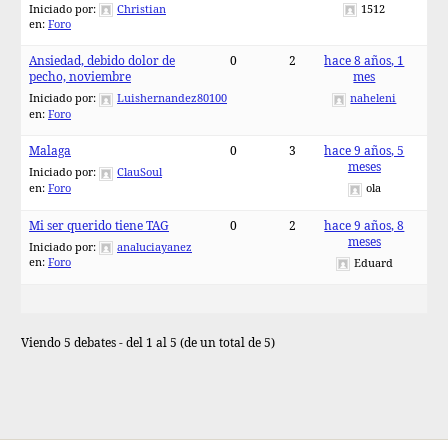
Iniciado por:
Christian
1512
en:
Foro
Ansiedad, debido dolor de
0
2
hace 8 años, 1
pecho, noviembre
mes
Iniciado por:
Luishernandez80100
naheleni
en:
Foro
Malaga
0
3
hace 9 años, 5
meses
Iniciado por:
ClauSoul
en:
Foro
ola
Mi ser querido tiene TAG
0
2
hace 9 años, 8
meses
Iniciado por:
analuciayanez
en:
Foro
Eduard
Viendo 5 debates - del 1 al 5 (de un total de 5)