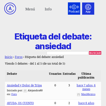
Etiqueta del debate:
ansiedad
Inicio
›
Foros
›
Etiqueta del debate: ansiedad
Viendo 5 debates - del 1 al 5 (de un total de 5)
Debate
Usuarios
Entradas
Última
publicación
Ansiedad y Dolor de Tripa
0
3
hace 7 años, 6
meses
Iniciado por:
Alejandra80
en:
Foro
MauMexico
AYUDA, OS CUENTO
0
2
hace 8 años