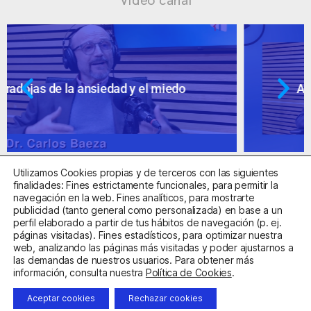
Vídeo canal
Ansiedad: supuestos cuestionables
Utilizamos Cookies propias y de terceros con las siguientes
finalidades: Fines estrictamente funcionales, para permitir la
navegación en la web. Fines analíticos, para mostrarte
publicidad (tanto general como personalizada) en base a un
perfil elaborado a partir de tus hábitos de navegación (p. ej.
Centro Sanitario Autorizado con el código E08737002
páginas visitadas). Fines estadísticos, para optimizar nuestra
web, analizando las páginas más visitadas y poder ajustarnos a
las demandas de nuestros usuarios. Para obtener más
Aviso Legal
Política de Privacidad
Política de Cookies
información, consulta nuestra
Política de Cookies
.
Condiciones Generales de Contratación
Aceptar cookies
Rechazar cookies
Clínica de la Ansiedad. Teléfonos:
932263020
y
918299392
.