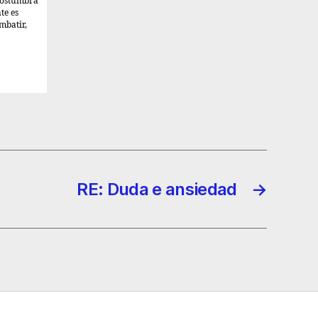
costumbra
te es
mbatir,
RE: Duda e ansiedad
→