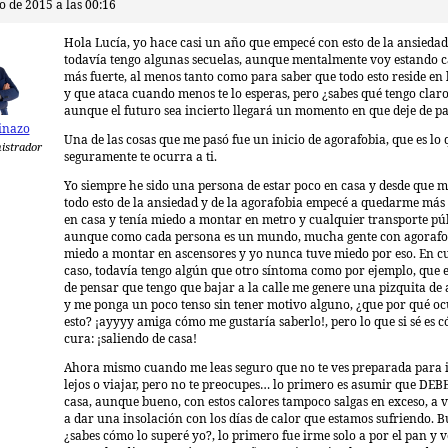
o de 2015 a las 00:16
Hola Lucía, yo hace casi un año que empecé con esto de la ansiedad
todavía tengo algunas secuelas, aunque mentalmente voy estando c
más fuerte, al menos tanto como para saber que todo esto reside en
y que ataca cuando menos te lo esperas, pero ¿sabes qué tengo clar
aunque el futuro sea incierto llegará un momento en que deje de pa
inazo
Una de las cosas que me pasó fue un inicio de agorafobia, que es lo
istrador
seguramente te ocurra a ti.
Yo siempre he sido una persona de estar poco en casa y desde que 
todo esto de la ansiedad y de la agorafobia empecé a quedarme más
en casa y tenía miedo a montar en metro y cualquier transporte púb
aunque como cada persona es un mundo, mucha gente con agorafob
miedo a montar en ascensores y yo nunca tuve miedo por eso. En c
caso, todavía tengo algún que otro síntoma como por ejemplo, que 
de pensar que tengo que bajar a la calle me genere una pizquita de
y me ponga un poco tenso sin tener motivo alguno, ¿que por qué o
esto? ¡ayyyy amiga cómo me gustaría saberlo!, pero lo que si sé es 
cura: ¡saliendo de casa!
Ahora mismo cuando me leas seguro que no te ves preparada para 
lejos o viajar, pero no te preocupes… lo primero es asumir que DEBE
casa, aunque bueno, con estos calores tampoco salgas en exceso, a ve
a dar una insolación con los días de calor que estamos sufriendo. 
¿sabes cómo lo superé yo?, lo primero fue irme solo a por el pan y v