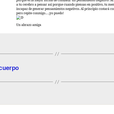
porque es la mejor forma de combatir un pensamiento negativo! A
a tu cerebro a pensar así porque cuando piensas en positivo, tu men
incapaz de generar pensamientos negativos. Al principio costará co
pero repite conmigo… ¡yo puedo!
Un abrazo amiga
 cuerpo