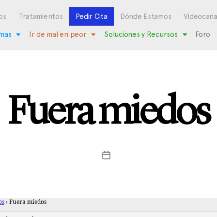
os
Tratamientos
Pedir Cita
Dónde Estamos
Videocana
mas
Ir de mal en peor
Soluciones y Recursos
Foro
Fuera miedos
os
›
Fuera miedos