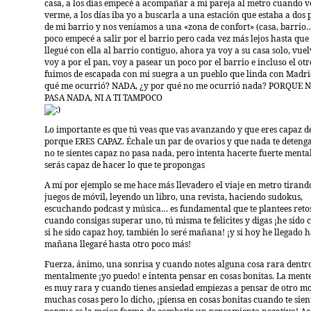
casa, a los días empecé a acompañar a mi pareja al metro cuando v
verme, a los días iba yo a buscarla a una estación que estaba a dos
de mi barrio y nos veníamos a una «zona de confort» (casa, barrio…
poco empecé a salir por el barrio pero cada vez más lejos hasta que
llegué con ella al barrio contiguo, ahora ya voy a su casa solo, vuel
voy a por el pan, voy a pasear un poco por el barrio e incluso el otr
fuimos de escapada con mi suegra a un pueblo que linda con Madri
qué me ocurrió? NADA, ¿y por qué no me ocurrió nada? PORQUE 
PASA NADA, NI A TI TAMPOCO
Lo importante es que tú veas que vas avanzando y que eres capaz d
porque ERES CAPAZ. Échale un par de ovarios y que nada te detenga
no te sientes capaz no pasa nada, pero intenta hacerte fuerte ment
serás capaz de hacer lo que te propongas
A mí por ejemplo se me hace más llevadero el viaje en metro tirand
juegos de móvil, leyendo un libro, una revista, haciendo sudokus,
escuchando podcast y música… es fundamental que te plantees reto
cuando consigas superar uno, tú misma te felicites y digas ¡he sido c
si he sido capaz hoy, también lo seré mañana! ¡y si hoy he llegado h
mañana llegaré hasta otro poco más!
Fuerza, ánimo, una sonrisa y cuando notes alguna cosa rara dentro 
mentalmente ¡yo puedo! e intenta pensar en cosas bonitas. La men
es muy rara y cuando tienes ansiedad empiezas a pensar de otro m
muchas cosas pero lo dicho, ¡piensa en cosas bonitas cuando te sien