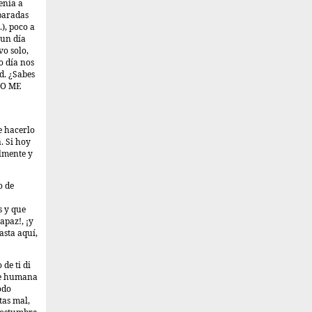
enía a
 paradas
), poco a
 un día
vo solo,
o día nos
d. ¿Sabes
NO ME
e hacerlo
. Si hoy
almente y
o de
s y que
apaz!, ¡y
asta aquí,
de ti di
te humana
odo
tas mal,