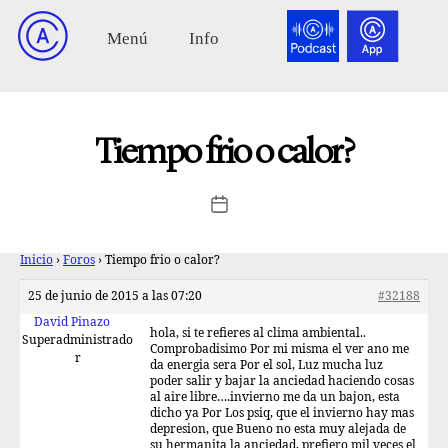
Tiempo frio o calor?
Inicio
›
Foros
›
Tiempo frio o calor?
25 de junio de 2015 a las 07:20
#32188
David Pinazo
hola, si te refieres al clima ambiental..
Superadministrado
Comprobadisimo Por mi misma el ver ano me
r
da energia sera Por el sol, Luz mucha luz
poder salir y bajar la anciedad haciendo cosas
al aire libre….invierno me da un bajon, esta
dicho ya Por Los psiq, que el invierno hay mas
depresion, que Bueno no esta muy alejada de
su hermanita la anciedad, prefiero mil veces el