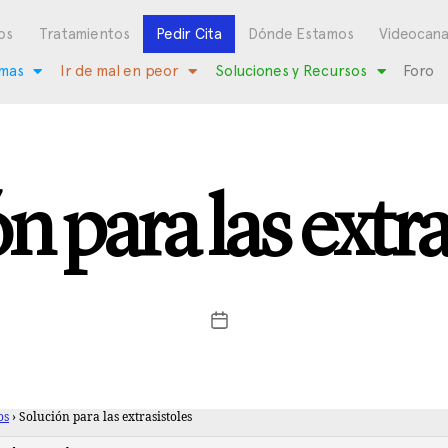
os
Tratamientos
Pedir Cita
Dónde Estamos
Videocana
mas
Ir de mal en peor
Soluciones y Recursos
Foro
n para las extra
os
›
Solución para las extrasistoles