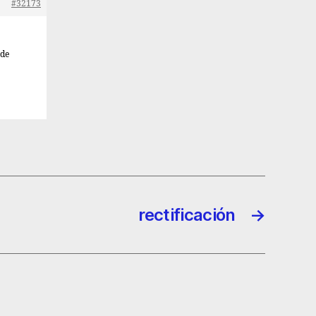
#32173
 de
rectificación
→