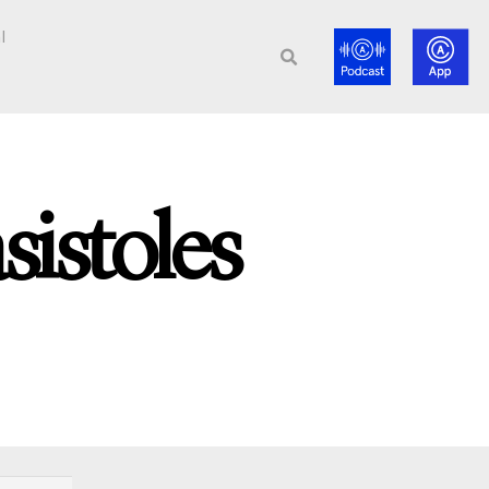
l
sistoles