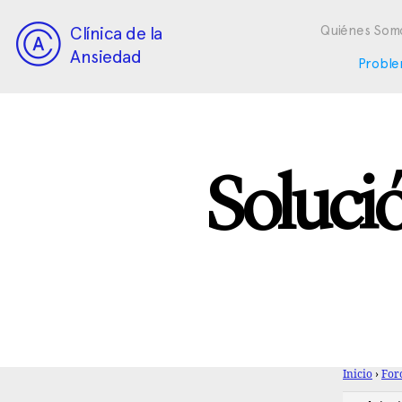
Clínica de la
Quiénes Som
Ansiedad
Proble
Solució
Inicio
›
For