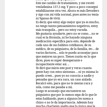
Este me cambio de tratamiento, y me recetó
venlafaxina 137,5 mg. Y poco a poco conseguí
estabilizarme otra vez. Ahora es más llevadero
y sigo con mi vida normal, pues antes no tenia
ni 9ganas de vivir.
Es decir, que estoy algo mejor que ya es mucho,
no tengo tantos pensamientos negativos, estoy
más tranquila… pero no estoy curada.
Me gustaría ayudarte, pero no se como… no se
cual es la fórmula, ni he hayado ninguna
medicación especifica para esto, depende de
cada uno de sus hábitos cotidianos, de su
médico, de su psiquiatra, de la familia, etc… de
varios factores… solo te puedo aconsejar para
que mejores un poco. Tienes razón en lo que
dices, pues es super desesperante e
incapacitante estar así. ..
Te diré que mires este post y veras cuanta
gente hay con estos síntomas. .. ni yo misma lo
puedo creer… pues yo no conocía a nadie y
pensaba que yo era rara, un caso aislado.
Recalcó esto, para que no te sientas rara y
sola, como me pasaba a mi.
Luego te aconsejo que encuentres un
psiquiatra que por lo menos sepa de lo que le
estas hablando, pues a algunos les suena a
chino o no le da importancia. Además hay
mucho charlatán suelto que lo único que le