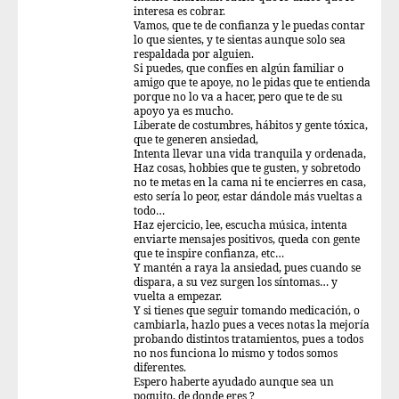
interesa es cobrar.
Vamos, que te de confianza y le puedas contar
lo que sientes, y te sientas aunque solo sea
respaldada por alguien.
Si puedes, que confíes en algún familiar o
amigo que te apoye, no le pidas que te entienda
porque no lo va a hacer, pero que te de su
apoyo ya es mucho.
Liberate de costumbres, hábitos y gente tóxica,
que te generen ansiedad,
Intenta llevar una vida tranquila y ordenada,
Haz cosas, hobbies que te gusten, y sobretodo
no te metas en la cama ni te encierres en casa,
esto sería lo peor, estar dándole más vueltas a
todo…
Haz ejercicio, lee, escucha música, intenta
enviarte mensajes positivos, queda con gente
que te inspire confianza, etc…
Y mantén a raya la ansiedad, pues cuando se
dispara, a su vez surgen los síntomas… y
vuelta a empezar.
Y si tienes que seguir tomando medicación, o
cambiarla, hazlo pues a veces notas la mejoría
probando distintos tratamientos, pues a todos
no nos funciona lo mismo y todos somos
diferentes.
Espero haberte ayudado aunque sea un
poquito, de donde eres ?