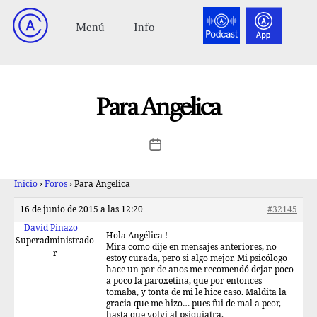
Para Angelica
Inicio
›
Foros
›
Para Angelica
16 de junio de 2015 a las 12:20
#32145
David Pinazo
Hola Angélica !
Superadministrado
Mira como dije en mensajes anteriores, no
r
estoy curada, pero si algo mejor. Mi psicólogo
hace un par de anos me recomendó dejar poco
a poco la paroxetina, que por entonces
tomaba, y tonta de mi le hice caso. Maldita la
gracia que me hizo… pues fui de mal a peor,
hasta que volví al psiquiatra.