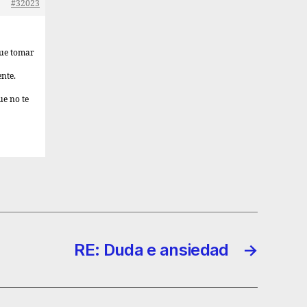
#32023
 que tomar
ente.
ue no te
RE: Duda e ansiedad
→