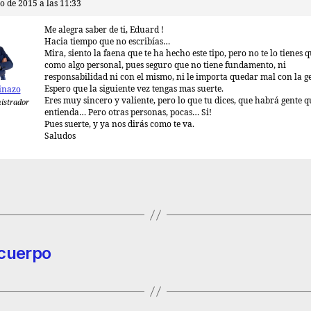
o de 2015 a las 11:33
Me alegra saber de ti, Eduard !
Hacia tiempo que no escribías…
Mira, siento la faena que te ha hecho este tipo, pero no te lo tienes
como algo personal, pues seguro que no tiene fundamento, ni
responsabilidad ni con el mismo, ni le importa quedar mal con la g
Espero que la siguiente vez tengas mas suerte.
inazo
Eres muy sincero y valiente, pero lo que tu dices, que habrá gente q
istrador
entienda… Pero otras personas, pocas… Si!
Pues suerte, y ya nos dirás como te va.
Saludos
 cuerpo