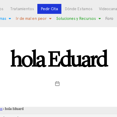
os
Tratamientos
Pedir Cita
Dónde Estamos
Videocana
mas
Ir de mal en peor
Soluciones y Recursos
Foro
hola Eduard
os
›
hola Eduard