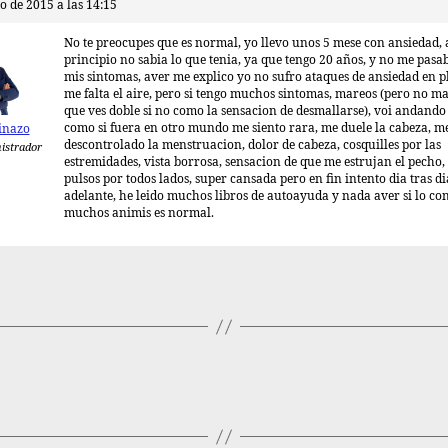
o de 2015 a las 14:15
No te preocupes que es normal, yo llevo unos 5 mese con ansiedad, 
principio no sabia lo que tenia, ya que tengo 20 años, y no me pasa
mis sintomas, aver me explico yo no sufro ataques de ansiedad en 
me falta el aire, pero si tengo muchos sintomas, mareos (pero no m
que ves doble si no como la sensacion de desmallarse), voi andando 
como si fuera en otro mundo me siento rara, me duele la cabeza, m
inazo
descontrolado la menstruacion, dolor de cabeza, cosquilles por las
istrador
estremidades, vista borrosa, sensacion de que me estrujan el pecho
pulsos por todos lados, super cansada pero en fin intento dia tras di
adelante, he leido muchos libros de autoayuda y nada aver si lo con
muchos animis es normal.