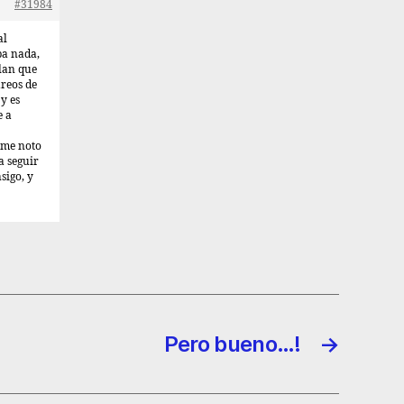
#31984
al
ba nada,
plan que
areos de
y es
e a
, me noto
a seguir
sigo, y
Pero bueno…!
→