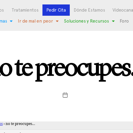
os
Tratamientos
Pedir Cita
Dónde Estamos
Videocana
mas
Ir de mal en peor
Soluciones y Recursos
Foro
o te preocupe
os
›
no te preocupes…