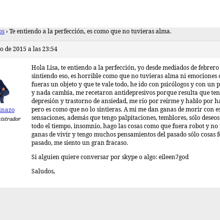
os
›
Te entiendo a la perfección, es como que no tuvieras alma.
o de 2015 a las 23:54
Hola Lisa, te entiendo a la perfección, yo desde mediados de febrero
sintiendo eso, es horrible como que no tuvieras alma ni emociones
fueras un objeto y que te vale todo, he ido con psicólogos y con un 
y nada cambia, me recetaron antidepresivos porque resulta que te
depresión y trastorno de ansiedad, me río por reírme y hablo por h
pero es como que no lo sintieras. A mi me dan ganas de morir con e
inazo
sensaciones, además que tengo palpitaciones, temblores, sólo deseos
istrador
todo el tiempo, insomnio, hago las cosas como que fuera robot y no
ganas de vivir y tengo muchos pensamientos del pasado sólo cosas f
pasado, me siento un gran fracaso.
Si alguien quiere conversar por skype o algo: eileen7god
Saludos,