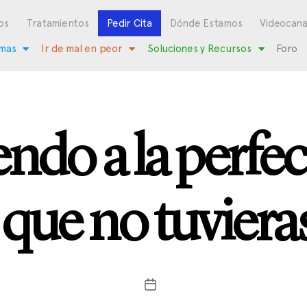
os
Tratamientos
Pedir Cita
Dónde Estamos
Videocana
mas
Ir de mal en peor
Soluciones y Recursos
Foro
endo a la perfec
ue no tuviera