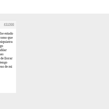
#31900
 he estado
 como que
psiquiatra
ngo
ablar
sas
 de llorar
 tengo
eas de mi