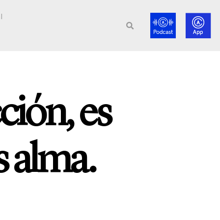
l
ción, es
s alma.