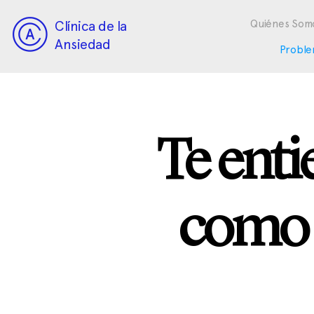
Clínica de la
Quiénes Som
Ansiedad
Proble
Te enti
como q