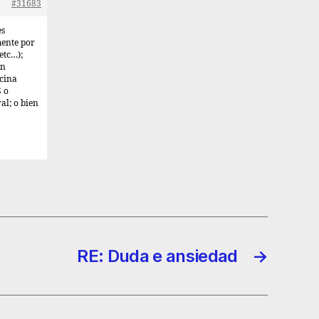
#31683
es
mente por
etc…);
an
cina
S o
l; o bien
RE: Duda e ansiedad
→