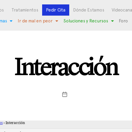
os
Tratamientos
Pedir Cita
Dónde Estamos
Videocana
mas
Ir de mal en peor
Soluciones y Recursos
Foro
Interacción
os
›
Interacción