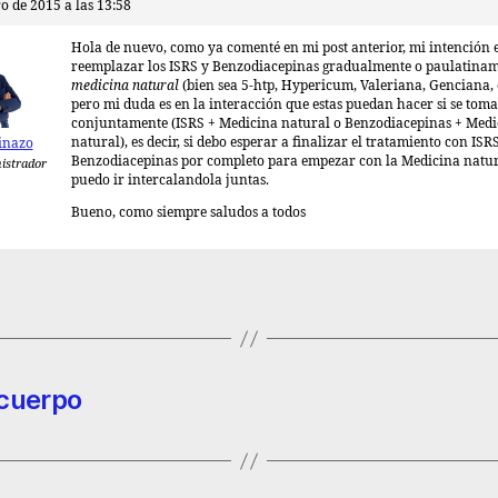
o de 2015 a las 13:58
Hola de nuevo, como ya comenté en mi post anterior, mi intención 
reemplazar los ISRS y Benzodiacepinas gradualmente o paulatina
medicina natural
(bien sea 5-htp, Hypericum, Valeriana, Genciana, 
pero mi duda es en la interacción que estas puedan hacer si se tom
conjuntamente (ISRS + Medicina natural o Benzodiacepinas + Medi
natural), es decir, si debo esperar a finalizar el tratamiento con ISR
inazo
Benzodiacepinas por completo para empezar con la Medicina natura
istrador
puedo ir intercalandola juntas.
Bueno, como siempre saludos a todos
 cuerpo