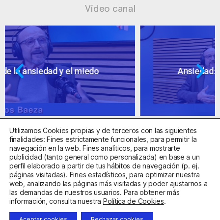
Vídeo canal
Ansiedad: supuestos cuestionables
Utilizamos Cookies propias y de terceros con las siguientes
finalidades: Fines estrictamente funcionales, para permitir la
navegación en la web. Fines analíticos, para mostrarte
publicidad (tanto general como personalizada) en base a un
perfil elaborado a partir de tus hábitos de navegación (p. ej.
Centro Sanitario Autorizado con el código E08737002
páginas visitadas). Fines estadísticos, para optimizar nuestra
web, analizando las páginas más visitadas y poder ajustarnos a
las demandas de nuestros usuarios. Para obtener más
Aviso Legal
Política de Privacidad
Política de Cookies
información, consulta nuestra
Política de Cookies
.
Condiciones Generales de Contratación
Aceptar cookies
Rechazar cookies