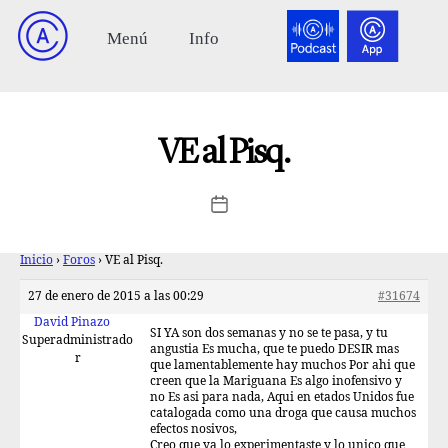
VE al Pisq.
Inicio
›
Foros
›
VE al Pisq.
27 de enero de 2015 a las 00:29
#31674
David Pinazo
SI YA son dos semanas y no se te pasa, y tu
Superadministrado
angustia Es mucha, que te puedo DESIR mas
r
que lamentablemente hay muchos Por ahi que
creen que la Mariguana Es algo inofensivo y
no Es asi para nada, Aqui en etados Unidos fue
catalogada como una droga que causa muchos
efectos nosivos,
Creo que ya lo experimentaste y lo unico que