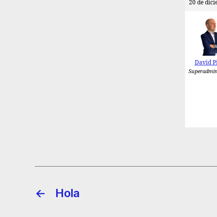
20 de dici
David P
Superadmin
←
Hola