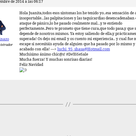
embre de 2014 a las 06:17
Hola Juanita,todos esos síntomas los he tenido yo..esa sensación de
insoportable…las palpitaciones y las taquicardias desencadenaban
ataque de pánico,lo he pasado realmente mal…y te entiendo
perfectamente..Pero te prometo que tiene cura,que todo pasa,y que 
depende de nosotros mismos. Ya estoy saliendo de ella,y prácticamen
superada! Os dejo mi email y os cuento mi experiencia.. y cual fue m
inazo
escape si necesitáis ayuda de alguien que ha pasado por lo mismo y
istrador
acabado con ella! —>
luchi_95_shasa@Hotmail.com
Muchísimo ánimo chic@s! #DeTóSeSale
Mucha fuerza! Y muchas sonrisas diarias!
Feliz Navidad