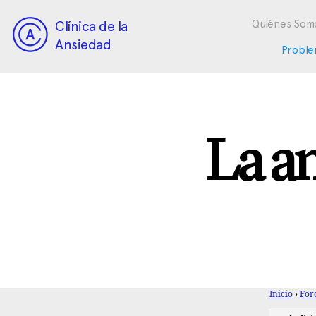
Clínica de la
Quiénes Som
Ansiedad
Proble
La a
Inicio
›
For