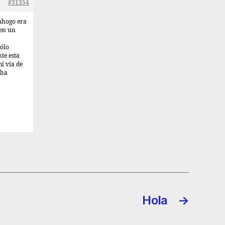
#31354
 ahogo era
 en un
sólo
te esta
i vía de
 ha
Hola
→