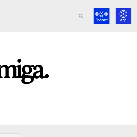
l
miga.