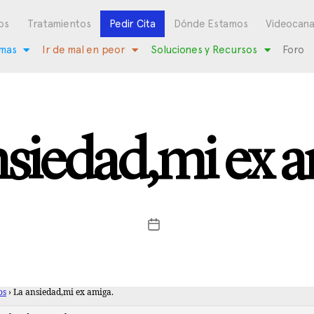
os
Tratamientos
Pedir Cita
Dónde Estamos
Videocana
mas
Ir de mal en peor
Soluciones y Recursos
Foro
nsiedad,mi ex a
os
›
La ansiedad,mi ex amiga.