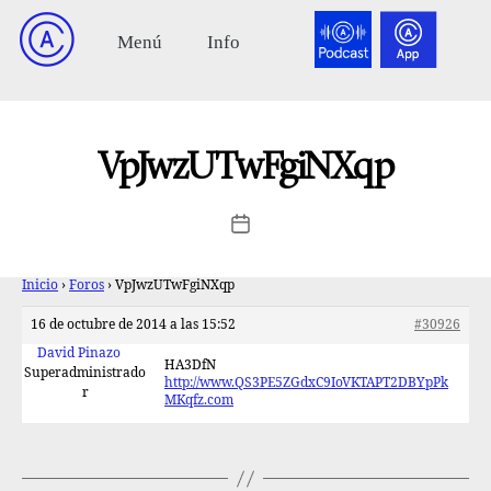
VpJwzUTwFgiNXqp
Inicio
›
Foros
›
VpJwzUTwFgiNXqp
16 de octubre de 2014 a las 15:52
#30926
David Pinazo
HA3DfN
Superadministrado
http://www.QS3PE5ZGdxC9IoVKTAPT2DBYpPk
r
MKqfz.com