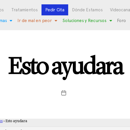
os
Tratamientos
Pedir Cita
Dónde Estamos
Videocana
mas
Ir de mal en peor
Soluciones y Recursos
Foro
Esto ayudara
os
›
Esto ayudara