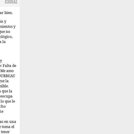
#30842
ar bien.
ón y
mientos y
 que no
ológico,
a la
uy
: Falta de
: Me amo
 BOURBEAU
ue la
sible.
 que la
preocupa
lo que le
ucho
Se
as en una
e toma el
 tener