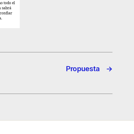
o todo el
n sabrá
 confiar
a.
Propuesta
→