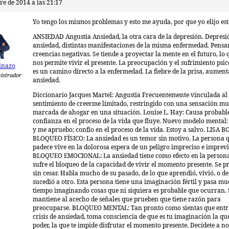
re de 2014 a las 21:17
Yo tengo los mismos problemas y esto me ayuda, por que yo elijo est
ANSIEDAD Angustia Ansiedad, la otra cara de la depresión. Depresi
ansiedad, distintas manifestaciones de la misma enfermedad. Pensa
creencias negativas. Se tiende a proyectar la mente en el futuro, lo
nos permite vivir el presente. La preocupación y el sufrimiento psic
inazo
es un camino directo a la enfermedad. La fiebre de la prisa, aument
istrador
ansiedad.
Diccionario Jacques Martel: Angustia Frecuentemente vinculada al
sentimiento de creerme limitado, restringido con una sensación m
marcada de ahogar en una situación. Louise L. Hay: Causa probable
confianza en el proceso de la vida que fluye. Nuevo modelo mental
y me apruebo; confío en el proceso de la vida. Estoy a salvo. LISA
BLOQUEO FÍSICO: La ansiedad es un temor sin motivo. La persona q
padece vive en la dolorosa espera de un peligro impreciso e imprevi
BLOQUEO EMOCIONAL: La ansiedad tiene como efecto en la persona
sufre el bloqueo de la capacidad de vivir el momento presente. Se 
sin cesar. Habla mucho de su pasado, de lo que aprendió, vivió, o de 
sucedió a otro. Esta persona tiene una imaginación fértil y pasa m
tiempo imaginando cosas que ni siquiera es probable que ocurran. 
mantiene al acecho de señales que prueben que tiene razón para
preocuparse. BLOQUEO MENTAL: Tan pronto como sientas que entr
crisis de ansiedad, toma consciencia de que es tu imaginación la qu
poder, la que te impide disfrutar el momento presente. Decídete a no