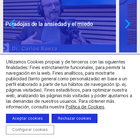
Ansiedad: supuestos cuestionables
Utilizamos Cookies propias y de terceros con las siguientes
finalidades: Fines estrictamente funcionales, para permitir la
navegación en la web. Fines analíticos, para mostrarte
publicidad (tanto general como personalizada) en base a un
perfil elaborado a partir de tus hábitos de navegación (p. ej.
Centro Sanitario Autorizado con el código E08737002
páginas visitadas). Fines estadísticos, para optimizar nuestra
web, analizando las páginas más visitadas y poder ajustarnos a
las demandas de nuestros usuarios. Para obtener más
Aviso Legal
Política de Privacidad
Política de Cookies
información, consulta nuestra
Política de Cookies
.
Condiciones Generales de Contratación
Aceptar cookies
Rechazar cookies
Clínica de la Ansiedad. Teléfonos:
932263020
y
918299392
.
Correo:
info@clinicadeansiedad.com
Configurar cookies