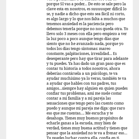
porque SI vas a poder… De esto se sale pero la
clave esta en nosotros, es suuuuuper difícil lo
se, y nadie a dicho que esto sea fácil ni corto,
es algo largo y lo que nos falta a muchos que
tenemos ansiedad es la paciencia pero
debemos tenerla porque no nos queda otra. Yo
llevo solo 3 meses con ella pero empiezo a ver
la luz poco a poco aunque tengo días que
siento que no he avanzado nada, porque yo
todos los días tengo síntomas: mareo
constante, palpitaciones, irrealidad… Es
desesperante pero hay que tirar para adelante
y tu puedes. Ya has dado un gran paso que es
contar tu historia a todos nosotros, ahora
deberías contársela a un psicólogo, te va
ayudar muchísimo ya lo veras, también te va
a ayudar que hables con tus padres, tus
amigos…siempre hay alguien en quien puedes
confiar tus problemas, ami me suele costar
contar a mi familia y a mi pareja las
sensaciones que tengo pero las cuento como
puedo y aunque mi pareja me diga: que raro
eso que me cuentas…. Me escucha y te
desahoga. Tienes muy buenos propósitos de
echarle ganas a la escuela, muy bien de
verdad, tienes muy buena actitud y tienes que
pensar que la ansiedad no te va a frenar eso…
Tu puedes luchar contra ella, confía en ti.