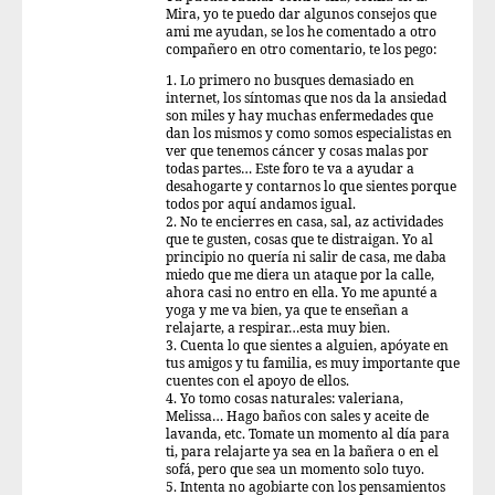
Mira, yo te puedo dar algunos consejos que
ami me ayudan, se los he comentado a otro
compañero en otro comentario, te los pego:
1. Lo primero no busques demasiado en
internet, los síntomas que nos da la ansiedad
son miles y hay muchas enfermedades que
dan los mismos y como somos especialistas en
ver que tenemos cáncer y cosas malas por
todas partes… Este foro te va a ayudar a
desahogarte y contarnos lo que sientes porque
todos por aquí andamos igual.
2. No te encierres en casa, sal, az actividades
que te gusten, cosas que te distraigan. Yo al
principio no quería ni salir de casa, me daba
miedo que me diera un ataque por la calle,
ahora casi no entro en ella. Yo me apunté a
yoga y me va bien, ya que te enseñan a
relajarte, a respirar…esta muy bien.
3. Cuenta lo que sientes a alguien, apóyate en
tus amigos y tu familia, es muy importante que
cuentes con el apoyo de ellos.
4. Yo tomo cosas naturales: valeriana,
Melissa… Hago baños con sales y aceite de
lavanda, etc. Tomate un momento al día para
ti, para relajarte ya sea en la bañera o en el
sofá, pero que sea un momento solo tuyo.
5. Intenta no agobiarte con los pensamientos