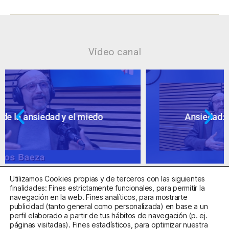
Vídeo canal
Ansiedad: supuestos cuestionables
Utilizamos Cookies propias y de terceros con las siguientes
finalidades: Fines estrictamente funcionales, para permitir la
navegación en la web. Fines analíticos, para mostrarte
publicidad (tanto general como personalizada) en base a un
perfil elaborado a partir de tus hábitos de navegación (p. ej.
Centro Sanitario Autorizado con el código E08737002
páginas visitadas). Fines estadísticos, para optimizar nuestra