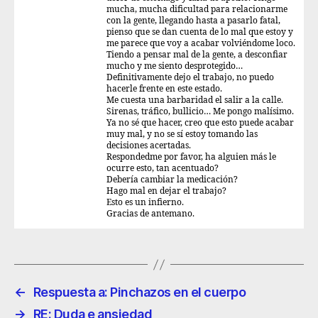
mucha, mucha dificultad para relacionarme
con la gente, llegando hasta a pasarlo fatal,
pienso que se dan cuenta de lo mal que estoy y
me parece que voy a acabar volviéndome loco.
Tiendo a pensar mal de la gente, a desconfiar
mucho y me siento desprotegido…
Definitivamente dejo el trabajo, no puedo
hacerle frente en este estado.
Me cuesta una barbaridad el salir a la calle.
Sirenas, tráfico, bullicio… Me pongo malísimo.
Ya no sé que hacer, creo que esto puede acabar
muy mal, y no se sí estoy tomando las
decisiones acertadas.
Respondedme por favor, ha alguien más le
ocurre esto, tan acentuado?
Debería cambiar la medicación?
Hago mal en dejar el trabajo?
Esto es un infierno.
Gracias de antemano.
←
Respuesta a: Pinchazos en el cuerpo
→
RE: Duda e ansiedad