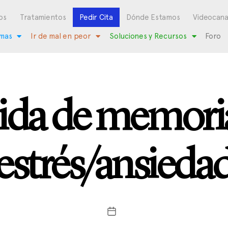
os
Tratamientos
Pedir Cita
Dónde Estamos
Videocana
mas
Ir de mal en peor
Soluciones y Recursos
Foro
ida de memori
estrés/ansieda