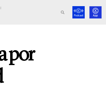
l
a por
d