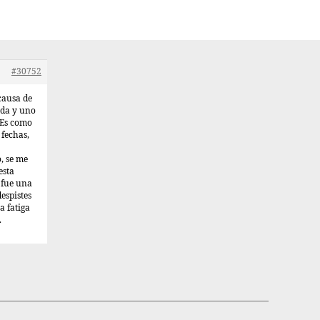
#30752
causa de
ada y uno
 Es como
 fechas,
, se me
esta
 fue una
espistes
a fatiga
.