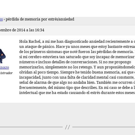
os
›
pérdida de memoria por estrés/ansiedad
iembre de 2014 a las 16:34
Hola Rachel, a mi me han diagnosticado ansiedad recientemente a 
un ataque de pánico. Hace ya unos meses que estoy bastante estres
de los primeros síntomas que noté fueron las pérdidas de memoria.
si mi cerebro estuviera tan saturado que soy incapaz de memorizar
números e incluso detalles de conversaciones. Si no me propongo
memorizarlos, simplemente no los retengo. Y aun proponiéndomelo
inazo
olvidan al poco tiempo. Siempre he tenido buena memoria, así que 
istrador
incapacidad, junto con una falta de claridad mental casi constante,
señal de alarma de que algo no andaba bien. También me ocurren d
frecuentemente, del mismo tipo que describes. En mi caso se debe a l
intelectual que me ha estado causando el estrés durante estos meses