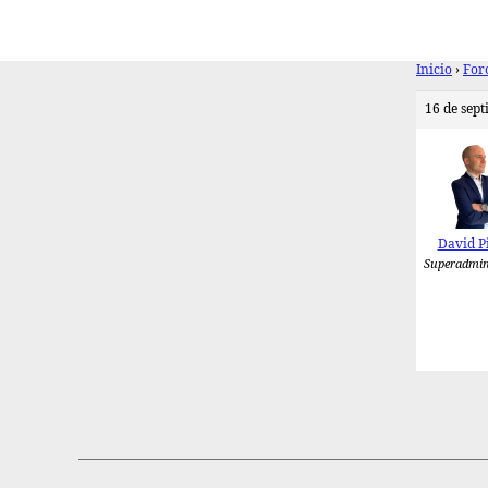
Inicio
›
For
16 de sept
David P
Superadmin