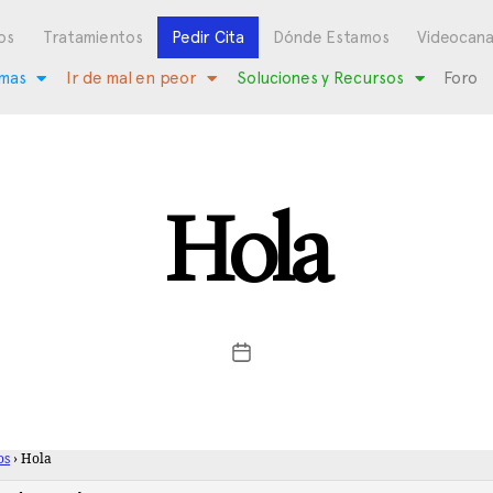
os
Tratamientos
Pedir Cita
Dónde Estamos
Videocana
mas
Ir de mal en peor
Soluciones y Recursos
Foro
Hola
os
›
Hola