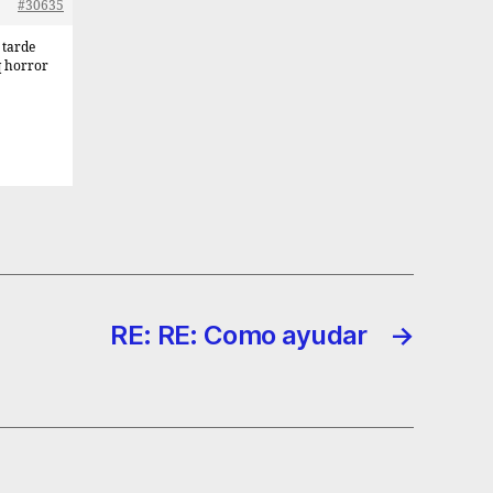
#30635
 tarde
q horror
RE: RE: Como ayudar
→