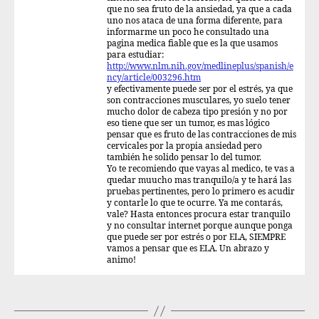
que no sea fruto de la ansiedad, ya que a cada
uno nos ataca de una forma diferente, para
informarme un poco he consultado una
pagina medica fiable que es la que usamos
para estudiar:
http://www.nlm.nih.gov/medlineplus/spanish/e
ncy/article/003296.htm
y efectivamente puede ser por el estrés, ya que
son contracciones musculares, yo suelo tener
mucho dolor de cabeza tipo presión y no por
eso tiene que ser un tumor, es mas lógico
pensar que es fruto de las contracciones de mis
cervicales por la propia ansiedad pero
también he solido pensar lo del tumor.
Yo te recomiendo que vayas al medico, te vas a
quedar muucho mas tranquilo/a y te hará las
pruebas pertinentes, pero lo primero es acudir
y contarle lo que te ocurre. Ya me contarás,
vale? Hasta entonces procura estar tranquilo
y no consultar internet porque aunque ponga
que puede ser por estrés o por ELA, SIEMPRE
vamos a pensar que es ELA. Un abrazo y
animo!