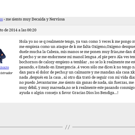
os
›
me siento muy Decaida y Nerviosa
to de 2014 a las 00:20
Hola yo no se q realmente tengo, ya van como 5 veces k me pongo 
me empieza como un ataque de k me falta Oxígeno,Oxígeno desspue
duele mucha la Cabeza, mis manos se me ponen muy frías,me dan d
él pecho y se me endormese mi manol lengua ,el pie pero Ala ves te
bochornos de calor,y empiezo a temblar , no se lo k realmente me es
pasando, e Estado en Emergencia ,4 veces sólo me dices k no tengo 
inazo
dan para el dolor de pecho,y un calmante y me mandan ala casa xk
istrador
nada ,después en la casa , al otro día trató de seguir con mi vida dia
no puedo ,levantarme ,me siento sin ganas de nada, sin fuerzas, me 
muy débil, y muy mareada,no se k realmente este pasando conmigo 
ayuda o algún consejo x favor Gracias Dios los Bendiga…!