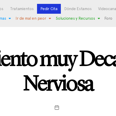
os
Tratamientos
Pedir Cita
Dónde Estamos
Videocana
mas
Ir de mal en peor
Soluciones y Recursos
Foro
iento muy Deca
Nerviosa