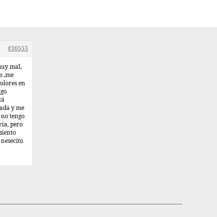
#30553
muy mal,
s ,me
olores en
ngo
tá
nada y me
 no tengo
ria, pero
siento
nesecito