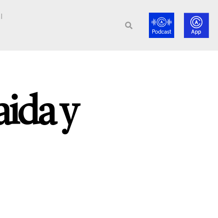
l
ida y