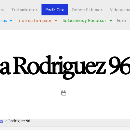
os
Tratamientos
Pedir Cita
Dónde Estamos
Videocana
mas
Ir de mal en peor
Soluciones y Recursos
Foro
a Rodriguez 9
os
›
a Rodriguez 96