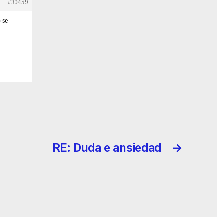
#30459
 se
RE: Duda e ansiedad
→