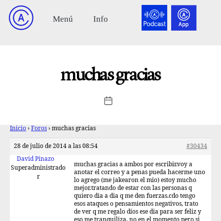
muchas gracias
Inicio
›
Foros
›
muchas gracias
28 de julio de 2014 a las 08:54
#30434
David Pinazo
muchas gracias a ambos por escribir.voy a
Superadministrado
anotar el correo y a penas pueda hacerme uno
r
lo agrego (me jakearon el mio) estoy mucho
mejor.tratando de estar con las personas q
quiero dia a dia q me den fuerzas.cdo tengo
esos ataques o pensamientos negativos, trato
de ver q me regalo dios ese dia para ser feliz y
eso me tranquiliza, no en el momento pero si