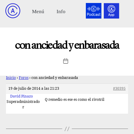
con anciedad y enbarasada
Inicio
›
Foros
›
con anciedad y enbarasada
19 de julio de 2014 a las 21:23
#30395
David Pinazo
Q remedio es ese es como el rivotril
Superadministrado
r