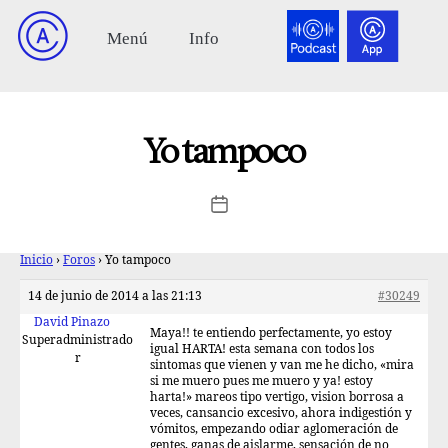
Yo tampoco
Inicio
›
Foros
›
Yo tampoco
14 de junio de 2014 a las 21:13
#30249
David Pinazo
Maya!! te entiendo perfectamente, yo estoy
Superadministrado
igual HARTA! esta semana con todos los
r
sintomas que vienen y van me he dicho, «mira
si me muero pues me muero y ya! estoy
harta!» mareos tipo vertigo, vision borrosa a
veces, cansancio excesivo, ahora indigestión y
vómitos, empezando odiar aglomeración de
gentes, ganas de aislarme, sensación de no