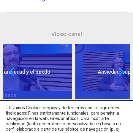
Vídeo canal
Ansiedad: supuestos cuestionables
Utilizamos Cookies propias y de terceros con las siguientes
finalidades: Fines estrictamente funcionales, para permitir la
navegación en la web. Fines analíticos, para mostrarte
publicidad (tanto general como personalizada) en base a un
perfil elaborado a partir de tus hábitos de navegación (p. ej.
Centro Sanitario Autorizado con el código E08737002