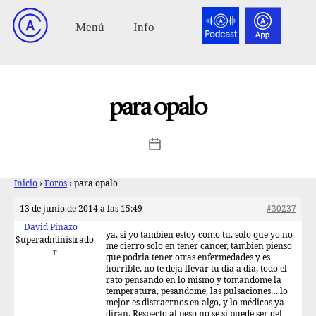
para opalo
Inicio
›
Foros
›
para opalo
13 de junio de 2014 a las 15:49
#30237
David Pinazo
ya, si yo también estoy como tu, solo que yo no
Superadministrado
me cierro solo en tener cancer, tambien pienso
r
que podria tener otras enfermedades y es
horrible, no te deja llevar tu dia a dia, todo el
rato pensando en lo mismo y tomandome la
temperatura, pesandome, las pulsaciones… lo
mejor es distraernos en algo, y lo médicos ya
diran. Respecto al peso no se si puede ser del