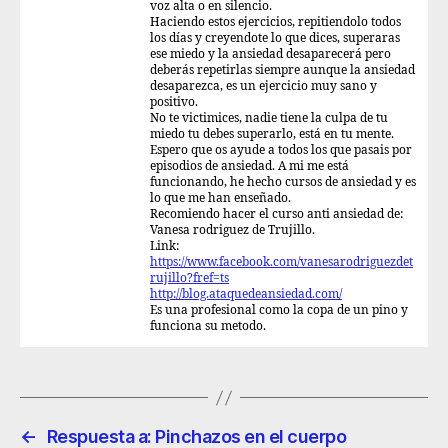
voz alta o en silencio.
Haciendo estos ejercicios, repitiendolo todos
los días y creyendote lo que dices, superaras
ese miedo y la ansiedad desaparecerá pero
deberás repetirlas siempre aunque la ansiedad
desaparezca, es un ejercicio muy sano y
positivo.
No te victimices, nadie tiene la culpa de tu
miedo tu debes superarlo, está en tu mente.
Espero que os ayude a todos los que pasais por
episodios de ansiedad. A mi me está
funcionando, he hecho cursos de ansiedad y es
lo que me han enseñado.
Recomiendo hacer el curso anti ansiedad de:
Vanesa rodriguez de Trujillo.
Link:
https://www.facebook.com/vanesarodriguezdet
rujillo?fref=ts
http://blog.ataquedeansiedad.com/
Es una profesional como la copa de un pino y
funciona su metodo.
←
Respuesta a: Pinchazos en el cuerpo