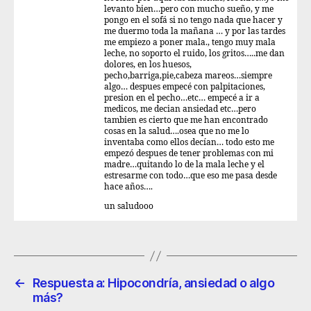
levanto bien…pero con mucho sueño, y me
pongo en el sofá si no tengo nada que hacer y
me duermo toda la mañana … y por las tardes
me empiezo a poner mala., tengo muy mala
leche, no soporto el ruido, los gritos…..me dan
dolores, en los huesos,
pecho,barriga,pie,cabeza mareos…siempre
algo… despues empecé con palpitaciones,
presion en el pecho…etc… empecé a ir a
medicos, me decian ansiedad etc…pero
tambien es cierto que me han encontrado
cosas en la salud….osea que no me lo
inventaba como ellos decían… todo esto me
empezó despues de tener problemas con mi
madre…quitando lo de la mala leche y el
estresarme con todo…que eso me pasa desde
hace años….
un saludooo
←
Respuesta a: Hipocondría, ansiedad o algo
más?