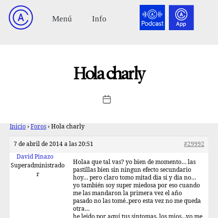
Hola charly
Inicio
›
Foros
›
Hola charly
7 de abril de 2014 a las 20:51
#29992
David Pinazo
Holaa que tal vas? yo bien de momento… las
Superadministrado
pastillas bien sin ningun efecto secundario
r
hoy… pero claro tomo mitad dia si y dia no…
yo también soy super miedosa por eso cuando
me las mandaron la primera vez el año
pasado no las tomé..pero esta vez no me queda
otra…
he leido por aquí tus sintomas, los mios…yo me