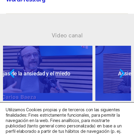
Vídeo canal
Ansiedad: supuestos cuestionables
Utilizamos Cookies propias y de terceros con las siguientes
finalidades: Fines estrictamente funcionales, para permitir la
navegación en la web. Fines analíticos, para mostrarte
publicidad (tanto general como personalizada) en base a un
perfil elaborado a partir de tus hábitos de navegación (p. ej.
Centro Sanitario Autorizado con el código E08737002