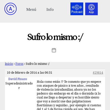
Sufro lo mismo :/
Inicio
›
Foros
›
Sufro lo mismo :/
10 de febrero de 2014 a las 06:31
#29814
David Pinazo
Hola como están !? Te comento que yo empece
Superadministrado
con ataques de pánico x tres años , resultado
r
de violencia intrafamiliar, ahora ya no los
padezco sin embargo en el día o dormida (x lo
cual me llego a despertar y es horrible siento
que voy a morir) me dan palpitaciones
fuertísimas y seguidas , por ejemplo sí cuentas
del 1 al 5 de forma rápida así son. Me han