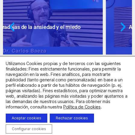
Ansiedad: supuestos cuestionables
Utilizamos Cookies propias y de terceros con las siguientes
finalidades: Fines estrictamente funcionales, para permitir la
navegación en la web. Fines analíticos, para mostrarte
publicidad (tanto general como personalizada) en base a un
perfil elaborado a partir de tus hábitos de navegación (p. ej.
Centro Sanitario Autorizado con el código E08737002
páginas visitadas). Fines estadísticos, para optimizar nuestra
web, analizando las páginas más visitadas y poder ajustarnos a
las demandas de nuestros usuarios. Para obtener más
Aviso Legal
Política de Privacidad
Política de Cookies
información, consulta nuestra
Política de Cookies
.
Condiciones Generales de Contratación
Aceptar cookies
Rechazar cookies
Clínica de la Ansiedad. Teléfonos:
932263020
y
918299392
.
Correo:
info@clinicadeansiedad.com
Configurar cookies